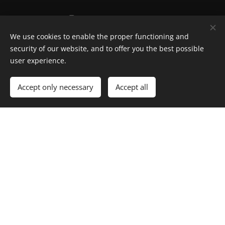
Rezervácia
We use cookies to enable the proper functioning and
security of our website, and to offer you the best possible
user experience.
Rezervovať
Accept only necessary
Accept all
Cenník
Jazdecký tábor
289€
Jazdecké lekcie a tréningy - lekcia
25€